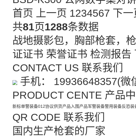
首页 上一页
1
2
3
4
5
6
7
下一
共
81
页
1288
条数据
战地摄影包，胸部枪套，
证证书
荣誉证书
检测报告
CONTACT US
联系我们
手机： 19936648357(
PRODUCT CENTE
产品中
新标单警装备
012协议供货产品
入围产品
军警装备
警用装备
反恐装
QR CODE
联系我们
国内生产枪套的厂家