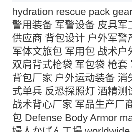
hydration
rescue
pack
gea
警用装备
军警设备
皮具军
供应商
背包设计
户外军警
军体文旅包
军用包
战术户
双肩背式枪袋
军包袋
枪套
背包厂家
户外运动装备
消
式单兵
反恐探照灯
酒精测
战术背心厂家
军品生产厂
包
Defense Body Armor
ma
婦人かばん工場
worldwide