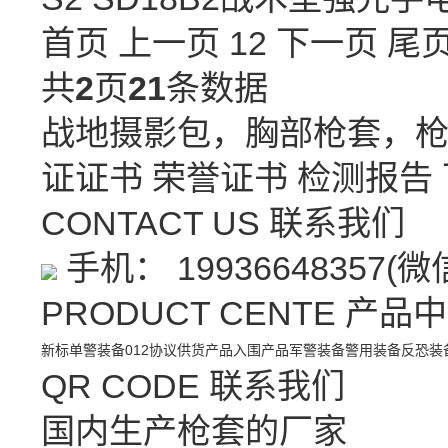
首页 上一页
1
2
下一页
尾
共
2
页
21
条数据
战地摄影包，胸部枪套，
证证书
荣誉证书
检测报告
CONTACT US
联系我们
手机： 19936648357(
PRODUCT CENTE
产品中
新标单警装备
012协议供货产品
入围产品
军警装备
警用装备
反恐装
QR CODE
联系我们
国内生产枪套的厂家