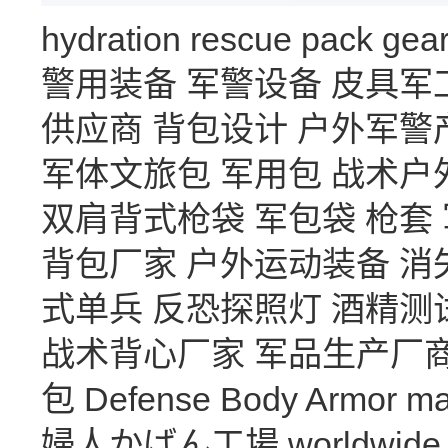
hydration
rescue
pack
gea
警用装备
军警设备
皮具军
供应商
背包设计
户外军警
军体文旅包
军用包
战术户
双肩背式枪袋
军包袋
枪套
背包厂家
户外运动装备
消
式单兵
反恐探照灯
酒精测
战术背心厂家
军品生产厂
包
Defense Body Armor
ma
婦人かばん工場
worldwide