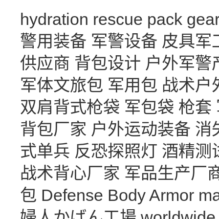
hydration
rescue
pack
gea
警用装备
军警设备
皮具军
供应商
背包设计
户外军警
军体文旅包
军用包
战术户
双肩背式枪袋
军包袋
枪套
背包厂家
户外运动装备
消
式单兵
反恐探照灯
酒精测
战术背心厂家
军品生产厂
包
Defense Body Armor
ma
婦人かばん工場
worldwide