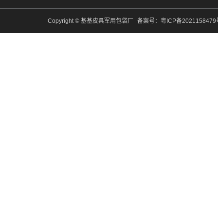
Copyright © 基基皮具军用包袋厂
备案号：
粤ICP备202115847